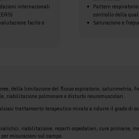
dazioni internazionali
Pattern respiratorio
 (ERS)
controllo della qual
 valutazione facile e
Saturazione e frequ
eree, della limitazione del flusso espiratorio, saturimetria, f
, riabilitazione polmonare e disturbi neuromuscolari.
alsiasi trattamento terapeutico mirato a ridurre il grado di os
ialistici, riabilitazione, reparti ospedalieri, cure primarie, me
o per misurazioni sul campo.