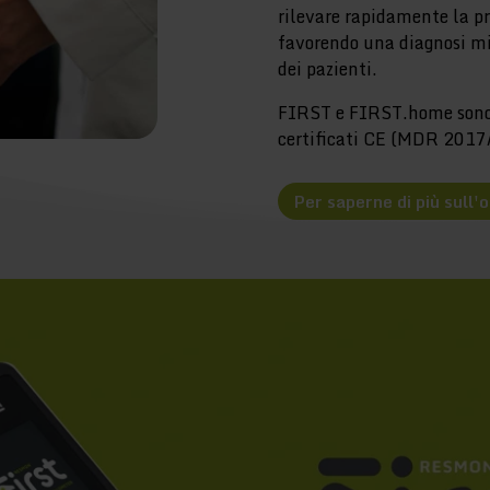
rilevare rapidamente la pr
favorendo una diagnosi mi
dei pazienti.
FIRST e FIRST.home sono d
certificati CE (MDR 2017
Per saperne di più sull'